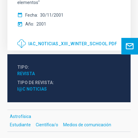
elementos"
Fecha
30/11/2001
Año
2001
IAC_NOTICIAS_XIII_WINTER_SCHOOL.PDF
TIPO
REVISTA
TIPO DE REVISTA
I@C NOTICIAS
Astrofísica
Estudiante
Científica/o
Medios de comunicación