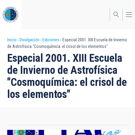
Pasar
al
contenido
principal
Sobrescribir
Inicio
Divulgación
Ediciones
Especial 2001. XIII Escuela de Invierno
de Astrofísica "Cosmoquímica: el crisol de los elementos"
enlaces
Especial 2001. XIII Escuela
de
de Invierno de Astrofísica
ayuda
"Cosmoquímica: el crisol de
a
los elementos"
la
navegación