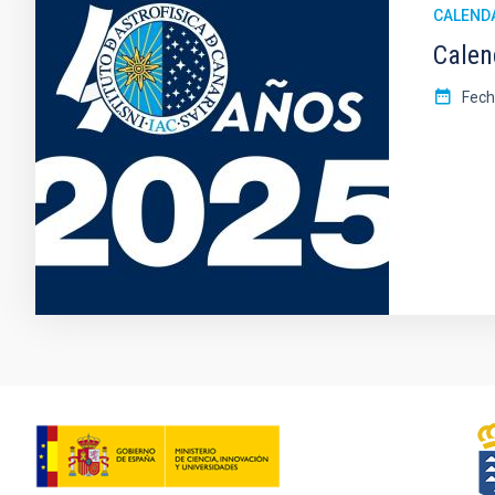
CALEND
Calen
Fec