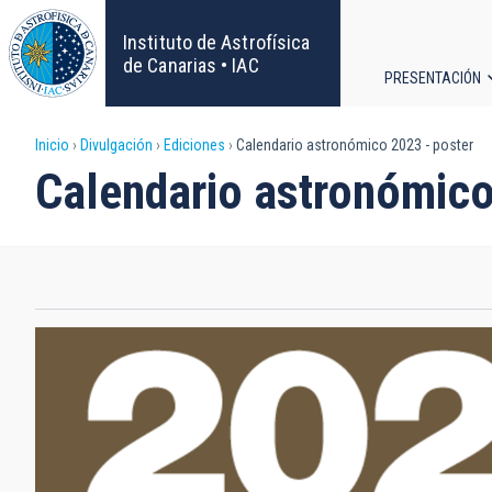
Pasar
al
Instituto de Astrofísica
contenido
de Canarias • IAC
PRESENTACIÓN
principal
Navega
Sobrescribir
Inicio
Divulgación
Ediciones
Calendario astronómico 2023 - poster
principa
Calendario astronómico
enlaces
de
ayuda
a
la
navegación