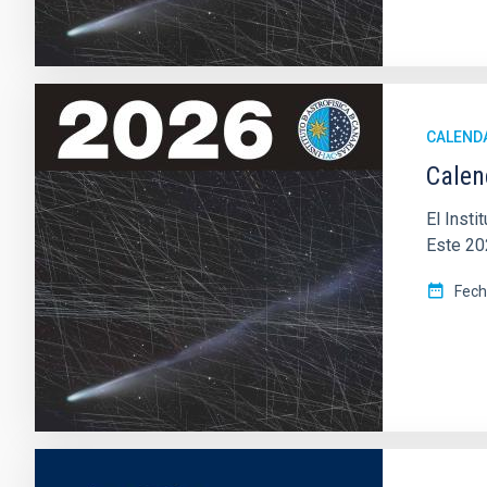
CALEND
Calen
El Inst
Este 20
Fec