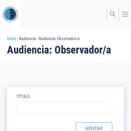
Pasar
al
contenido
principal
Sobrescribir
Inicio
Audiencia
Audiencia: Observador/a
Audiencia: Observador/a
enlaces
de
ayuda
a
la
TÍTULO
navegación