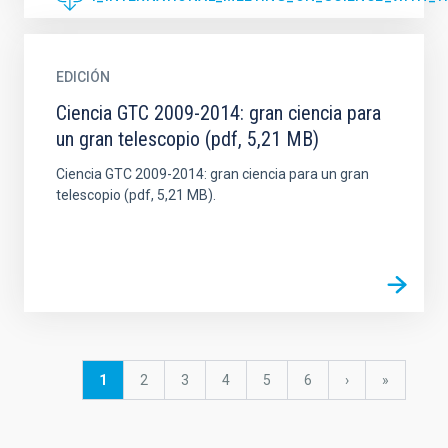
EDICIÓN
Ciencia GTC 2009-2014: gran ciencia para
un gran telescopio (pdf, 5,21 MB)
Ciencia GTC 2009-2014: gran ciencia para un gran
telescopio (pdf, 5,21 MB).
Paginación
Página
1
Página
2
Página
3
Página
4
Página
5
Página
6
Siguiente
›
última
»
actual
página
página